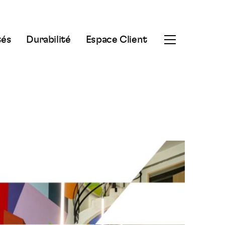
tés
Durabilité
Espace Client
Ouvrir
le
menu
secondaire
Langue :