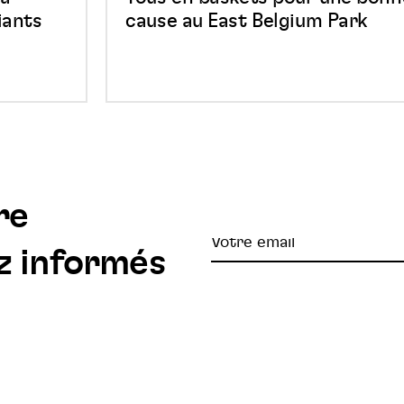
Park
iants
cause au East Belgium Park
re
Votre
z informés
email